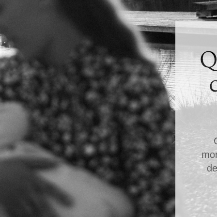
Q
mom
de