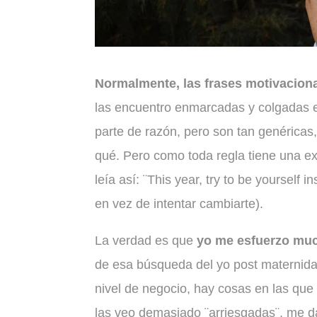
Normalmente, las frases motivacion
las encuentro enmarcadas y colgadas e
parte de razón, pero son tan genéricas
qué. Pero como toda regla tiene una ex
leía así: ¨This year, try to be yourself
en vez de intentar cambiarte).
La verdad es que
yo me esfuerzo mu
de esa búsqueda del yo post maternida
nivel de negocio, hay cosas en las qu
las veo demasiado ¨arriesgadas¨, me da