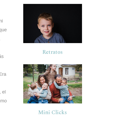
mi
 que
a
Retratos
ás
 Era
 el
como
Mini Clicks