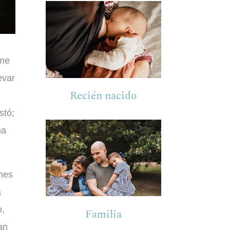
me
evar
Recién nacido
stó;
ma
nes
a
o,
Familia
an