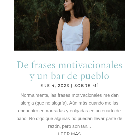
De frases motivacionales
y un bar de pueblo
ENE 4, 2023
|
SOBRE MÍ
Normalmente, las frases motivacionales me dan
alergia (que no alegría). Aún más cuando me las
encuentro enmarcadas y colgadas en un cuarto de
baño. No digo que algunas no puedan llevar parte de
razón, pero son tan...
LEER MÁS